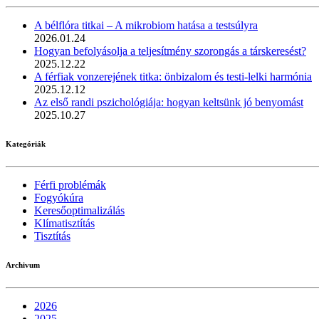
A bélflóra titkai – A mikrobiom hatása a testsúlyra
2026.01.24
Hogyan befolyásolja a teljesítmény szorongás a társkeresést?
2025.12.22
A férfiak vonzerejének titka: önbizalom és testi-lelki harmónia
2025.12.12
Az első randi pszichológiája: hogyan keltsünk jó benyomást
2025.10.27
Kategóriák
Férfi problémák
Fogyókúra
Keresőoptimalizálás
Klímatisztítás
Tisztítás
Archivum
2026
2025