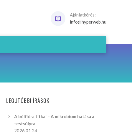
Ajánlatkérés:
info@hyperweb.hu
LEGUTÓBBI ÍRÁSOK
A bélflóra titkai – A mikrobiom hatása a
testsúlyra
2026.01.24