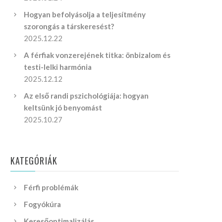
Hogyan befolyásolja a teljesítmény
szorongás a társkeresést?
2025.12.22
A férfiak vonzerejének titka: önbizalom és
testi-lelki harmónia
2025.12.12
Az első randi pszichológiája: hogyan
keltsünk jó benyomást
2025.10.27
KATEGÓRIÁK
Férfi problémák
Fogyókúra
Keresőoptimalizálás