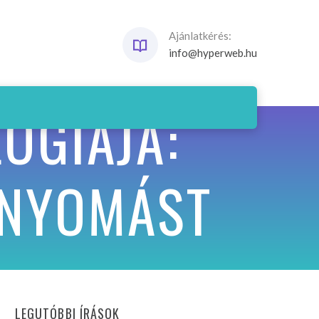
Ajánlatkérés:
info@hyperweb.hu
ÓGIÁJA:
ENYOMÁST
LEGUTÓBBI ÍRÁSOK