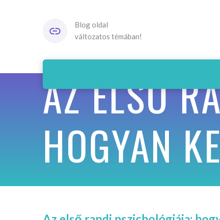
Blog oldal
változatos témában!
AZ ELSŐ R
HOGYAN KE
Az első randi pszichológiája: ho