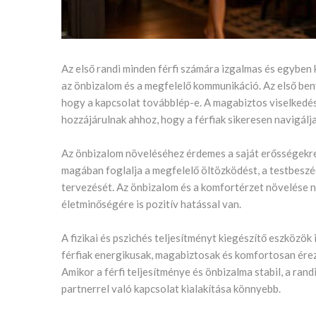
Az első randi minden férfi számára izgalmas és egyben ki
az önbizalom és a megfelelő kommunikáció. Az első be
hogy a kapcsolat továbblép-e. A magabiztos viselkedés,
hozzájárulnak ahhoz, hogy a férfiak sikeresen navigálj
Az önbizalom növeléséhez érdemes a saját erősségekre k
magában foglalja a megfelelő öltözködést, a testbeszé
tervezését. Az önbizalom és a komfortérzet növelése ne
életminőségére is pozitív hatással van.
A fizikai és pszichés teljesítményt kiegészítő eszközök
férfiak energikusak, magabiztosak és komfortosan érezz
Amikor a férfi teljesítménye és önbizalma stabil, a ra
partnerrel való kapcsolat kialakítása könnyebb.