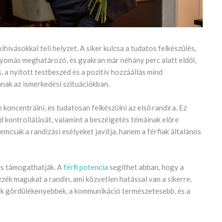
hívásokkal teli helyzet. A siker kulcsa a tudatos felkészülés,
nyomás meghatározó, és gyakran már néhány perc alatt eldől,
 a nyitott testbeszéd és a pozitív hozzáállás mind
anak az ismerkedési szituációkban.
oncentrálni, és tudatosan felkészülni az első randira. Ez
d kontrollálását, valamint a beszélgetés témáinak előre
mcsak a randizási esélyeket javítja, hanem a férfiak általános
 is támogathatják. A
férfi potencia
segíthet abban, hogy a
ék magukat a randin, ami közvetlen hatással van a sikerre.
ndik gördülékenyebbek, a kommunikáció természetesebb, és a