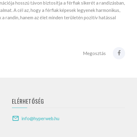
ációja hosszú távon biztosítja a férfiak sikerét a randizásban,
zalmat. A cél az, hogy a férfiak képesek legyenek harmonikus,
a randin, hanem az élet minden területén pozitív hatással
Megosztás
ELÉRHETŐSÉG
info@hyperweb.hu