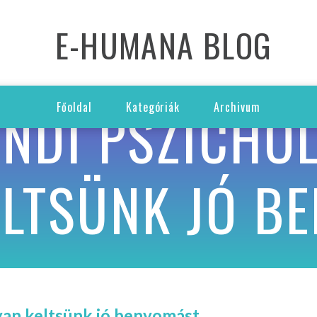
E-HUMANA BLOG
ANDI PSZICHOL
Főoldal
Kategóriák
Archivum
LTSÜNK JÓ B
gyan keltsünk jó benyomást