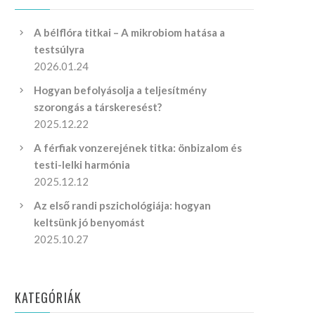
A bélflóra titkai – A mikrobiom hatása a
testsúlyra
2026.01.24
Hogyan befolyásolja a teljesítmény
szorongás a társkeresést?
2025.12.22
A férfiak vonzerejének titka: önbizalom és
testi-lelki harmónia
2025.12.12
Az első randi pszichológiája: hogyan
keltsünk jó benyomást
2025.10.27
KATEGÓRIÁK