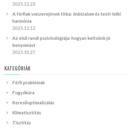
2025.12.22
A férfiak vonzerejének titka: önbizalom és testi-lelki
harmónia
2025.12.12
Az első randi pszichológiája: hogyan keltsünk jó
benyomást
2025.10.27
KATEGÓRIÁK
Férfi problémák
Fogyókúra
Keresőoptimalizálás
Klímatisztítás
Tisztítás