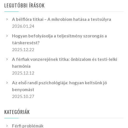
LEGUTÓBBI ÍRÁSOK
A bélflóra titkai – A mikrobiom hatása a testsúlyra
2026.01.24
Hogyan befolyásolja a teljesítmény szorongás a
társkeresést?
2025.12.22
A férfiak vonzerejének titka: önbizalom és testi-lelki
harmónia
2025.12.12
Az első randi pszichológiája: hogyan keltsünk jó
benyomást
2025.10.27
KATEGÓRIÁK
Férfi problémák