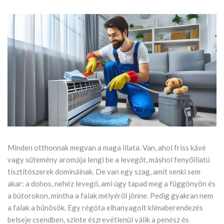
Minden otthonnak megvan a maga illata. Van, ahol friss kávé
vagy sütemény aromája lengi be a levegőt, máshol fenyőillatú
tisztítószerek dominálnak. De van egy szag, amit senki sem
akar: a dohos, nehéz levegő, ami úgy tapad meg a függönyön és
a bútorokon, mintha a falak mélyéről jönne. Pedig gyakran nem
a falak a bűnösök. Egy régóta elhanyagolt klímaberendezés
belseje csendben, szinte észrevétlenül válik a penész és