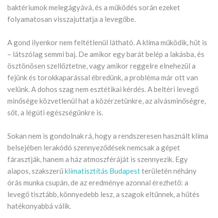
baktériumok melegágyává, és a működés során ezeket
folyamatosan visszajuttatja a levegőbe.
A gond ilyenkor nem feltétlenül látható. A klíma működik, hűt is
– látszólag semmi baj. De amikor egy barát belép a lakásba, és
ösztönösen szellőztetne, vagy amikor reggelre elnehezül a
fejünk és torokkaparással ébredünk, a probléma már ott van
velünk. A dohos szag nem esztétikai kérdés. A beltéri levegő
minősége közvetlenül hat a közérzetünkre, az alvásminőségre,
sőt, a légúti egészségünkre is.
Sokan nem is gondolnak rá, hogy a rendszeresen használt klíma
belsejében lerakódó szennyeződések nemcsak a gépet
fárasztják, hanem a ház atmoszféráját is szennyezik. Egy
alapos, szakszerű
klímatisztítás Budapest
területén néhány
órás munka csupán, de az eredménye azonnal érezhető: a
levegő tisztább, könnyedebb lesz, a szagok eltűnnek, a hűtés
hatékonyabbá válik.