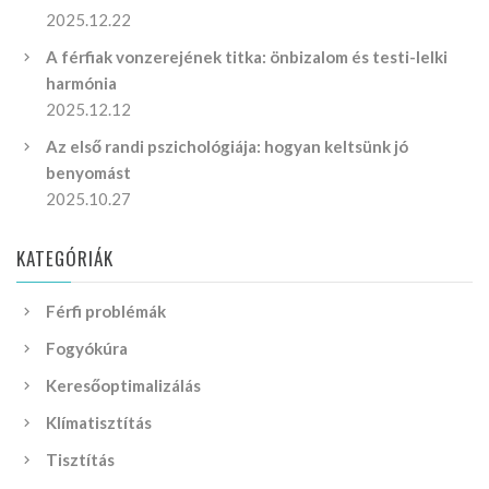
2025.12.22
A férfiak vonzerejének titka: önbizalom és testi-lelki
harmónia
2025.12.12
Az első randi pszichológiája: hogyan keltsünk jó
benyomást
2025.10.27
KATEGÓRIÁK
Férfi problémák
Fogyókúra
Keresőoptimalizálás
Klímatisztítás
Tisztítás