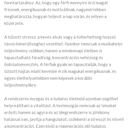
fenntartásához. Az, hogy egy férfi mennyire érzi magát
frissnek, energikusnak és motiváltnak, nagymértékben
meghatározza, hogyan teljesít a nap során, és milyen a
közérzete.
A túlzott stressz, a kevés alvás vagy a túlterheltség hosszú
távon kimerültséghez vezethet. Ilyenkor nemcsak a munkahelyi
teljesítmény csökken, hanem a mindennapi életben is
tapasztalható fáradtság, koncentrációs nehézség és
önbizalomvesztés. A férfiak gyakran tapasztalják, hogy a
túlzott hajtás miatt kevésbé érzik magukat energikusnak, és
egyes élethelyzetekben nem képesek a korábbi
teljesítményükre.
A rendszeres mozgás és a tudatos életmód azonban segíthet
helyreállítani a vitalitást. A testmozgás nemcsak az izmokat
erősíti, hanem az agyra és az idegrendszerre is jótékony
hatással van, javítja a hangulatot, csökkenti a stresszt és növeli
a koncentrációt. Ezen kívül a regenerációs idő tudatos